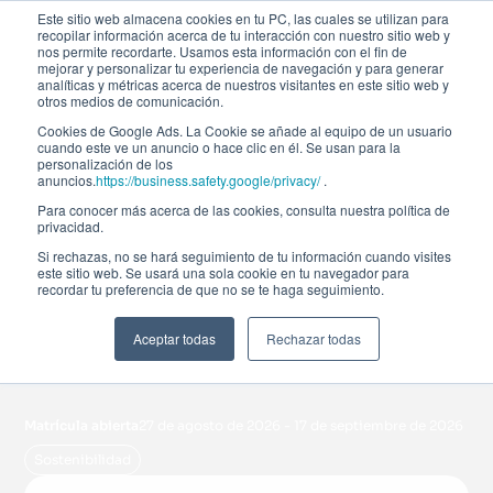
Este sitio web almacena cookies en tu PC, las cuales se utilizan para
recopilar información acerca de tu interacción con nuestro sitio web y
nos permite recordarte. Usamos esta información con el fin de
mejorar y personalizar tu experiencia de navegación y para generar
analíticas y métricas acerca de nuestros visitantes en este sitio web y
otros medios de comunicación.
Cookies de Google Ads. La Cookie se añade al equipo de un usuario
cuando este ve un anuncio o hace clic en él. Se usan para la
personalización de los
anuncios.
https://business.safety.google/privacy/
.
Para conocer más acerca de las cookies, consulta nuestra política de
Curso de especialización
privacidad.
Si rechazas, no se hará seguimiento de tu información cuando visites
este sitio web. Se usará una sola cookie en tu navegador para
Sostenibilidad y ASG:
recordar tu preferencia de que no se te haga seguimiento.
Tendencias y Retos
Aceptar todas
Rechazar todas
futuros
Matrícula abierta
27 de agosto de 2026 - 17 de septiembre de 2026
Sostenibilidad