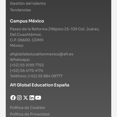
Gestión del talento
Tendencias
Campus México
Paseo de la Reforma 296piso 25-109 Col. Juárez,
Del.Cuauhtémoc.
C.P. 06600. CDMX
México
afigloblaleducationmexico@afi.es
Whatsapp:
(+52) 55 9199 7753
(+52) 56 4175 4174
Teléfono: (+52) 55 884 09777
Afi Global Education España
Política de Cookies
Política de Privacidad