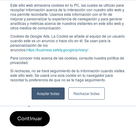
Este sitio web almacena cookies en tu PC, las cuales se utilizan para
recopilar información acerca de tu interacción con nuestro sitio web y
nos permite recordarte. Usamos esta información con el fin de
mejorar y personalizar tu experiencia de navegación y para generar
analíticas y métricas acerca de nuestros visitantes en este sitio web y
otros medios de comunicación.
Cookies de Google Ads. La Cookie se añade al equipo de un usuario
cuando este ve un anuncio o hace clic en él. Se usan para la
personalización de los
anuncios.
https://business.safety.google/privacy/
.
Para conocer más acerca de las cookies, consulta nuestra política de
privacidad.
Si rechazas, no se hará seguimiento de tu información cuando visites
este sitio web. Se usará una sola cookie en tu navegador para
Urbanismo, Derecho, Regulación y
recordar tu preferencia de que no se te haga seguimiento.
Fiscalidad inmobiliaria 3ª Edición
Aceptar todas
Rechazar todas
Inscripción
Continuar