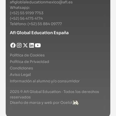
afigloblaleducationmexico@afi.es
Whatsapp:
(+52) 55 9199 7753
(+52) 56 4175 4174
Teléfono: (+52) 55 884 09777
Afi Global Education España
Política de Cookies
Política de Privacidad
Condiciones
Aviso Legal
Información al alumno y/o consumidor
2025 © Afi Global Education · Todos los derechos
reservados
Diseño de marca y web por Ocelot