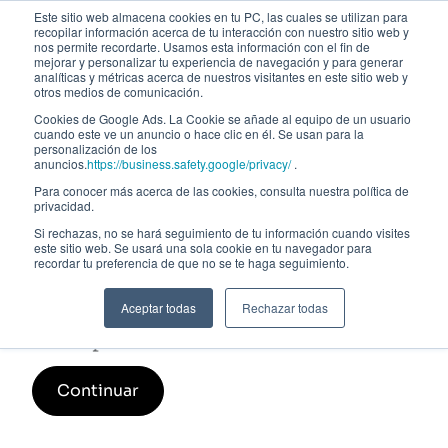
Este sitio web almacena cookies en tu PC, las cuales se utilizan para
recopilar información acerca de tu interacción con nuestro sitio web y
nos permite recordarte. Usamos esta información con el fin de
mejorar y personalizar tu experiencia de navegación y para generar
analíticas y métricas acerca de nuestros visitantes en este sitio web y
otros medios de comunicación.
Cookies de Google Ads. La Cookie se añade al equipo de un usuario
cuando este ve un anuncio o hace clic en él. Se usan para la
personalización de los
anuncios.
https://business.safety.google/privacy/
.
Para conocer más acerca de las cookies, consulta nuestra política de
privacidad.
Si rechazas, no se hará seguimiento de tu información cuando visites
este sitio web. Se usará una sola cookie en tu navegador para
Taller Microsoft 365 Copilot y
recordar tu preferencia de que no se te haga seguimiento.
Aplicaciones de productividad
Aceptar todas
Rechazar todas
Inscripción
Continuar