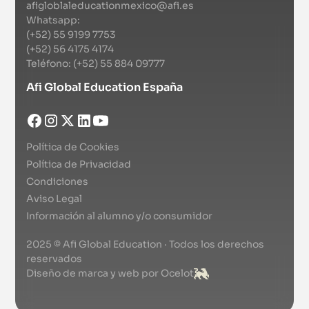
afigloblaleducationmexico@afi.es
Whatsapp:
(+52) 55 9199 7753
(+52) 56 4175 4174
Teléfono: (+52) 55 884 09777
Afi Global Education España
Política de Cookies
Política de Privacidad
Condiciones
Aviso Legal
Información al alumno y/o consumidor
2025 © Afi Global Education · Todos los derechos
reservados
Diseño de marca y web por Ocelot