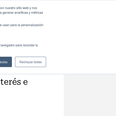
resas: Portal de empleo
Contacta
con nuestro sitio web y nos
a generar analíticas y métricas
Web
ctualidad
Buscar
España
e usan para la personalización
 navegador para recordar tu
 todas
Rechazar todas
terés e