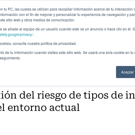
Campus Virtual
Alumni: Portal de empleo
Emp
 tu PC, las cuales se utilizan para recopilar información acerca de tu interacción 
nformación con el fin de mejorar y personalizar tu experiencia de navegación y par
este sitio web y otros medios de comunicación.
Áreas
In company
Becas
Nosotros
A
 se añade al equipo de un usuario cuando este ve un anuncio o hace clic en él. S
afety.google/privacy/
.
okies, consulta nuestra política de privacidad.
to de tu información cuando visites este sitio web. Se usará una sola cookie en tu
 seguimiento.
Aceptar
tión del riesgo de tipos de in
el entorno actual