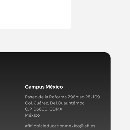
Campus México
Paseo de la Reforma 296piso 25-109
Col. Juárez, Del.Cuauhtémoc.
C.P. 06600. CDMX
México
afigloblaleducationmexico@afi.es