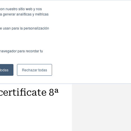
resas: Portal de empleo
Contacta
con nuestro sitio web y nos
a generar analíticas y métricas
Web
ctualidad
Buscar
España
e usan para la personalización
 navegador para recordar tu
 todas
Rechazar todas
ertificate 8ª