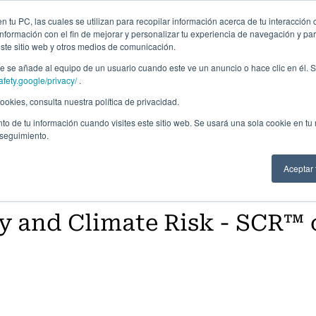
Campus Virtual
Alumni: Portal de empleo
Emp
 tu PC, las cuales se utilizan para recopilar información acerca de tu interacción 
nformación con el fin de mejorar y personalizar tu experiencia de navegación y par
este sitio web y otros medios de comunicación.
Áreas
In company
Becas
Nosotros
A
 se añade al equipo de un usuario cuando este ve un anuncio o hace clic en él. S
afety.google/privacy/
.
okies, consulta nuestra política de privacidad.
to de tu información cuando visites este sitio web. Se usará una sola cookie en tu
 seguimiento.
Aceptar
y and Climate Risk - SCR™ c