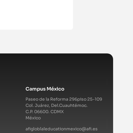
Campus México
Paseo de la Reforma 296piso 25-109
Col. Juárez, Del.Cuauhtémoc.
C.P. 06600. CDMX
México
afigloblaleducationmexico@afi.es