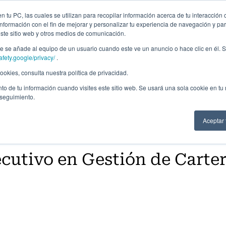
Campus Virtual
Alumni: Portal de empleo
Emp
 tu PC, las cuales se utilizan para recopilar información acerca de tu interacción 
nformación con el fin de mejorar y personalizar tu experiencia de navegación y par
este sitio web y otros medios de comunicación.
Áreas
In company
Becas
Nosotros
A
 se añade al equipo de un usuario cuando este ve un anuncio o hace clic en él. S
afety.google/privacy/
.
okies, consulta nuestra política de privacidad.
to de tu información cuando visites este sitio web. Se usará una sola cookie en tu
 seguimiento.
Aceptar
cutivo en Gestión de Carter