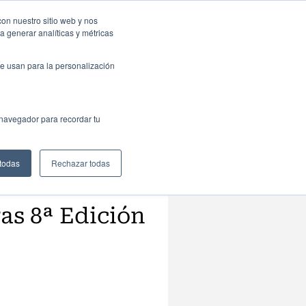
resas: Portal de empleo
Contacta
con nuestro sitio web y nos
a generar analíticas y métricas
Web
ctualidad
Buscar
España
e usan para la personalización
 navegador para recordar tu
 todas
Rechazar todas
as 8ª Edición