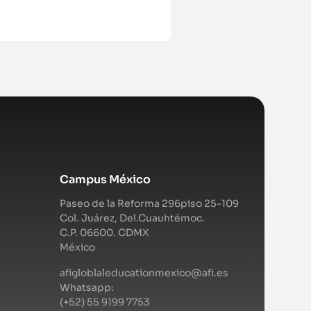
Campus México
Paseo de la Reforma 296piso 25-109
Col. Juárez, Del.Cuauhtémoc.
C.P. 06600. CDMX
México
afigloblaleducationmexico@afi.es
Whatsapp:
(+52) 55 9199 7753