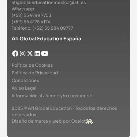
afigloblaleducationmexico@afi.es
Whatsapp:
(+52) 55 9199 7753
(+52) 56 4175 4174
Teléfono: (+52) 55 884 09777
Afi Global Education España
Política de Cookies
Política de Privacidad
Condiciones
Aviso Legal
Información al alumno y/o consumidor
2025 © Afi Global Education · Todos los derechos
reservados
Diseño de marca y web por Ocelot