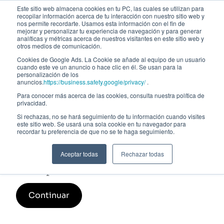
Este sitio web almacena cookies en tu PC, las cuales se utilizan para
recopilar información acerca de tu interacción con nuestro sitio web y
nos permite recordarte. Usamos esta información con el fin de
mejorar y personalizar tu experiencia de navegación y para generar
analíticas y métricas acerca de nuestros visitantes en este sitio web y
otros medios de comunicación.
Cookies de Google Ads. La Cookie se añade al equipo de un usuario
cuando este ve un anuncio o hace clic en él. Se usan para la
personalización de los
anuncios.
https://business.safety.google/privacy/
.
Para conocer más acerca de las cookies, consulta nuestra política de
privacidad.
Si rechazas, no se hará seguimiento de tu información cuando visites
este sitio web. Se usará una sola cookie en tu navegador para
Mercado y gestión de carteras de
recordar tu preferencia de que no se te haga seguimiento.
renta fija. Mercado de divisas
Aceptar todas
Rechazar todas
Inscripción
Continuar