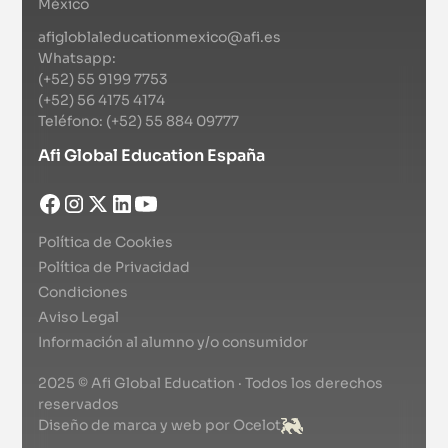
México
afigloblaleducationmexico@afi.es
Whatsapp:
(+52) 55 9199 7753
(+52) 56 4175 4174
Teléfono: (+52) 55 884 09777
Afi Global Education España
Política de Cookies
Política de Privacidad
Condiciones
Aviso Legal
Información al alumno y/o consumidor
2025 © Afi Global Education · Todos los derechos
reservados
Diseño de marca y web por Ocelot