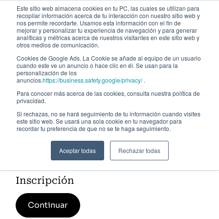
Este sitio web almacena cookies en tu PC, las cuales se utilizan para
recopilar información acerca de tu interacción con nuestro sitio web y
nos permite recordarte. Usamos esta información con el fin de
mejorar y personalizar tu experiencia de navegación y para generar
analíticas y métricas acerca de nuestros visitantes en este sitio web y
otros medios de comunicación.
Cookies de Google Ads. La Cookie se añade al equipo de un usuario
cuando este ve un anuncio o hace clic en él. Se usan para la
personalización de los
anuncios.
https://business.safety.google/privacy/
.
Para conocer más acerca de las cookies, consulta nuestra política de
privacidad.
Si rechazas, no se hará seguimiento de tu información cuando visites
este sitio web. Se usará una sola cookie en tu navegador para
Gestión de la solvencia y regulación
recordar tu preferencia de que no se te haga seguimiento.
prudencial y de resolución. 14ª
Aceptar todas
Rechazar todas
Edición
Inscripción
Continuar