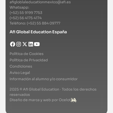
afigloblaleducationmexico@afi.es
Whatsapp:
(+52) 55 9199 7753
(+52) 56 4175 4174
Teléfono: (+52) 55 884 09777
Afi Global Education España
Política de Cookies
Política de Privacidad
Condiciones
Aviso Legal
Información al alumno y/o consumidor
2025 © Afi Global Education · Todos los derechos
reservados
Diseño de marca y web por Ocelot