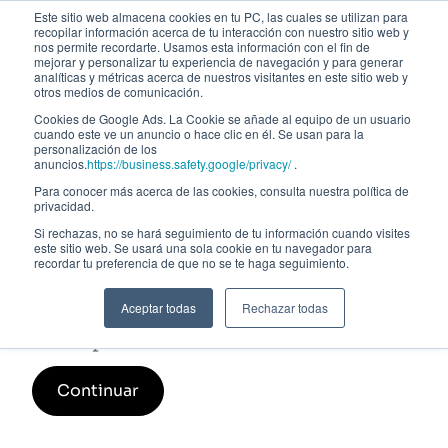
Este sitio web almacena cookies en tu PC, las cuales se utilizan para
recopilar información acerca de tu interacción con nuestro sitio web y
nos permite recordarte. Usamos esta información con el fin de
mejorar y personalizar tu experiencia de navegación y para generar
analíticas y métricas acerca de nuestros visitantes en este sitio web y
otros medios de comunicación.
Cookies de Google Ads. La Cookie se añade al equipo de un usuario
cuando este ve un anuncio o hace clic en él. Se usan para la
personalización de los
anuncios.
https://business.safety.google/privacy/
.
Para conocer más acerca de las cookies, consulta nuestra política de
privacidad.
Si rechazas, no se hará seguimiento de tu información cuando visites
este sitio web. Se usará una sola cookie en tu navegador para
Data Science aplicado a Riesgos
recordar tu preferencia de que no se te haga seguimiento.
Financieros. 7ª Edición
Aceptar todas
Rechazar todas
Inscripción
Continuar