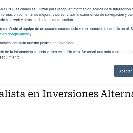
Campus Virtual
Alumni: Portal de empleo
Emp
 tu PC, las cuales se utilizan para recopilar información acerca de tu interacción 
nformación con el fin de mejorar y personalizar tu experiencia de navegación y par
este sitio web y otros medios de comunicación.
Áreas
In company
Becas
Nosotros
A
 se añade al equipo de un usuario cuando este ve un anuncio o hace clic en él. S
afety.google/privacy/
.
okies, consulta nuestra política de privacidad.
to de tu información cuando visites este sitio web. Se usará una sola cookie en tu
 seguimiento.
Aceptar
lista en Inversiones Altern