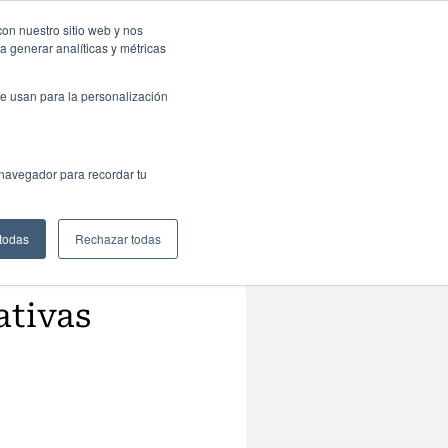
resas: Portal de empleo
Contacta
con nuestro sitio web y nos
a generar analíticas y métricas
Web
ctualidad
Buscar
España
e usan para la personalización
 navegador para recordar tu
 todas
Rechazar todas
ativas