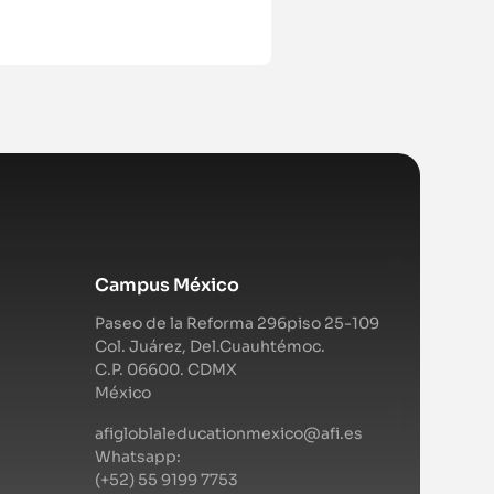
Campus México
Paseo de la Reforma 296piso 25-109
Col. Juárez, Del.Cuauhtémoc.
C.P. 06600. CDMX
México
afigloblaleducationmexico@afi.es
Whatsapp:
(+52) 55 9199 7753