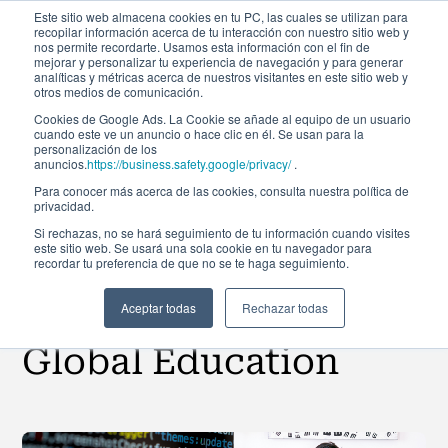
Este sitio web almacena cookies en tu PC, las cuales se utilizan para
recopilar información acerca de tu interacción con nuestro sitio web y
nos permite recordarte. Usamos esta información con el fin de
mejorar y personalizar tu experiencia de navegación y para generar
analíticas y métricas acerca de nuestros visitantes en este sitio web y
otros medios de comunicación.
Cookies de Google Ads. La Cookie se añade al equipo de un usuario
cuando este ve un anuncio o hace clic en él. Se usan para la
Noticias
personalización de los
anuncios.
https://business.safety.google/privacy/
.
Para conocer más acerca de las cookies, consulta nuestra política de
privacidad.
Ya disponible en
Si rechazas, no se hará seguimiento de tu información cuando visites
este sitio web. Se usará una sola cookie en tu navegador para
recordar tu preferencia de que no se te haga seguimiento.
abierto el Curso de
Python Gratis, de Afi
Aceptar todas
Rechazar todas
Global Education