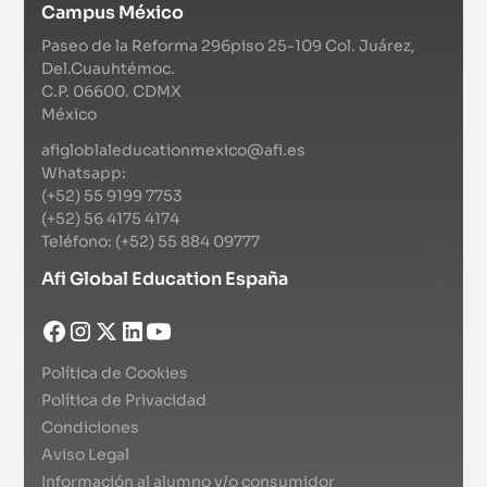
Campus México
Paseo de la Reforma 296piso 25-109 Col. Juárez,
Del.Cuauhtémoc.
C.P. 06600. CDMX
México
afigloblaleducationmexico@afi.es
Whatsapp:
(+52) 55 9199 7753
(+52) 56 4175 4174
Teléfono: (+52) 55 884 09777
Afi Global Education España
Política de Cookies
Política de Privacidad
Condiciones
Aviso Legal
Información al alumno y/o consumidor