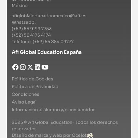
México
afigloblaleducationmexico@afi.es
Whatsapp:
(+52) 55 9199 7753
(+52) 56 4175 4174
Teléfono: (+52) 55 884 09777
Afi Global Education España
Política de Cookies
Política de Privacidad
Condiciones
Aviso Legal
Información al alumno y/o consumidor
2025 © Afi Global Education · Todos los derechos
reservados
Diseño de marca y web por Ocelot