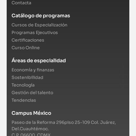
Contacta
Catálogo de programas
Cursos de Especialización
Programas Ejecutivos
Certificaciones
Curso Online
Áreas de especialidad
Economía y finanzas
Sostenibilidad
Tecnología
Gestión del talento
Tendencias
Campus México
Paseo de la Reforma 296piso 25-109 Col. Juárez,
Del.Cuauhtémoc.
C.P. 06600. CDMX