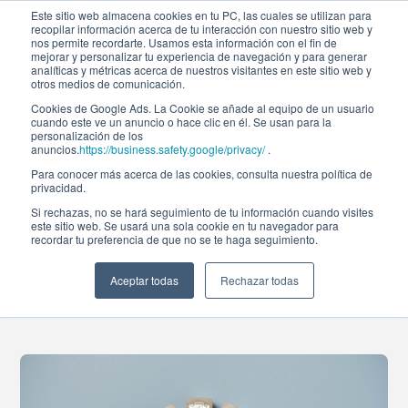
Este sitio web almacena cookies en tu PC, las cuales se utilizan para
recopilar información acerca de tu interacción con nuestro sitio web y
nos permite recordarte. Usamos esta información con el fin de
mejorar y personalizar tu experiencia de navegación y para generar
analíticas y métricas acerca de nuestros visitantes en este sitio web y
otros medios de comunicación.
Cookies de Google Ads. La Cookie se añade al equipo de un usuario
cuando este ve un anuncio o hace clic en él. Se usan para la
Noticias
personalización de los
anuncios.
https://business.safety.google/privacy/
.
Para conocer más acerca de las cookies, consulta nuestra política de
privacidad.
Tablas biométricas y
Si rechazas, no se hará seguimiento de tu información cuando visites
este sitio web. Se usará una sola cookie en tu navegador para
recordar tu preferencia de que no se te haga seguimiento.
el nuevo enfoque del
sector asegurador
Aceptar todas
Rechazar todas