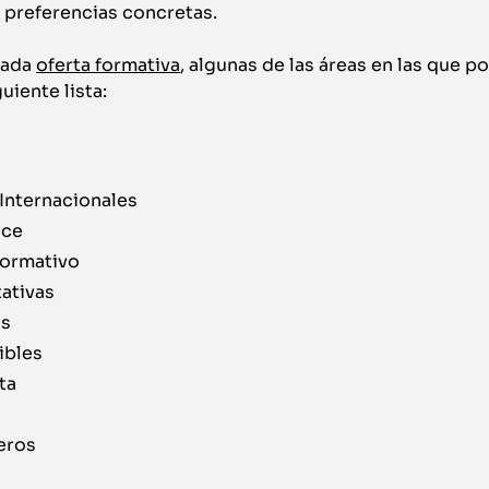
s preferencias concretas.
vada
oferta formativa
, algunas de las áreas en las que p
uiente lista:
 Internacionales
nce
ormativo
tativas
as
ibles
ta
eros