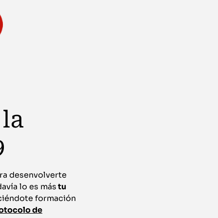
 la
9
ara desenvolverte
davía lo es más
tu
eciéndote formación
otocolo de