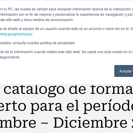
Campus Virtual
Alumni: Portal de empleo
Emp
 tu PC, las cuales se utilizan para recopilar información acerca de tu interacción 
nformación con el fin de mejorar y personalizar tu experiencia de navegación y par
este sitio web y otros medios de comunicación.
Áreas
In company
Becas
Nosotros
A
 se añade al equipo de un usuario cuando este ve un anuncio o hace clic en él. S
afety.google/privacy/
.
okies, consulta nuestra política de privacidad.
to de tu información cuando visites este sitio web. Se usará una sola cookie en tu
 seguimiento.
Aceptar
catálogo de form
erto para el períod
mbre – Diciembre 