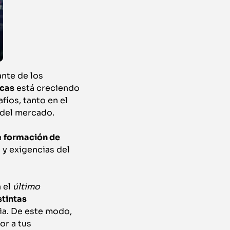
nte de los
icas
está creciendo
íos, tanto en el
 del mercado.
a
formación de
 y exigencias del
 el
último
tintas
cia. De este modo,
or a tus