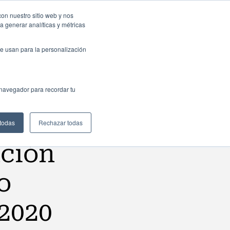
resas: Portal de empleo
Contacta
con nuestro sitio web y nos
a generar analíticas y métricas
Web
ctualidad
Buscar
España
e usan para la personalización
 navegador para recordar tu
 todas
Rechazar todas
ación
o
2020