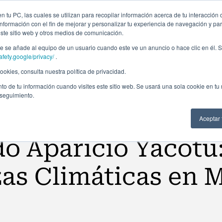
Campus Virtual
Alumni: Portal de empleo
Emp
 tu PC, las cuales se utilizan para recopilar información acerca de tu interacción 
nformación con el fin de mejorar y personalizar tu experiencia de navegación y par
este sitio web y otros medios de comunicación.
Áreas
In company
Becas
Nosotros
A
 se añade al equipo de un usuario cuando este ve un anuncio o hace clic en él. S
afety.google/privacy/
.
okies, consulta nuestra política de privacidad.
to de tu información cuando visites este sitio web. Se usará una sola cookie en tu
 seguimiento.
Aceptar
o Aparicio Yacotu
as Climáticas en 