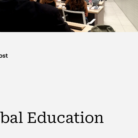
ost
obal Education