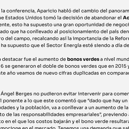
la conferencia, Aparicio habló del cambio del panoram
e Estados Unidos tomó la decisión de abandonar el
Ac
nente, esto ha supuesto una gran oportunidad de negoc
ado que ha conllevado al posicionamiento del país den
ro del campo, recalcando así la importancia de la Refo
 ha supuesto que el Sector Energía esté siendo a día de
a destacar fue el aumento de
bonos verdes
a nivel mund
16 se generaron el doble de bonos verdes que en 2015 
 este año veamos de nuevo cifras duplicadas en compara
ngel Berges no pudieron evitar intervenir para coment
l ponente a lo que este comentó que “dado que hay un
udades y la población, va a conllevar a un aumento de l
o de las responsabilidades empresariales”, previendo 
 en el que los costos bajarán y el bono verde resultará
omocione en el mercado. Tenemos una demanda que sab