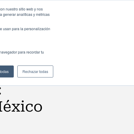
resas: Portal de empleo
Contacta
con nuestro sitio web y nos
a generar analíticas y métricas
Web
ctualidad
Buscar
España
e usan para la personalización
 navegador para recordar tu
 todas
Rechazar todas
:
México