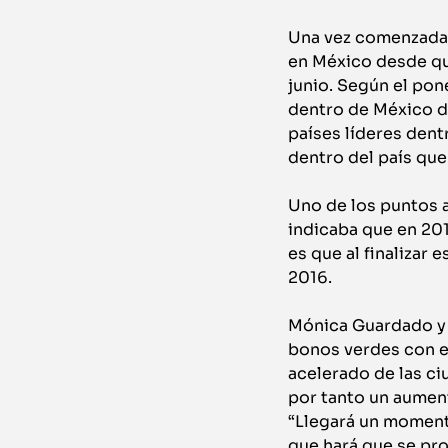
Una vez comenzada 
en México desde qu
junio. Según el po
dentro de México d
países líderes dent
dentro del país que
Uno de los puntos 
indicaba que en 20
es que al finalizar
2016.
Mónica Guardado y Á
bonos verdes con e
acelerado de las ci
por tanto un aument
“Llegará un momento
que hará que se pr