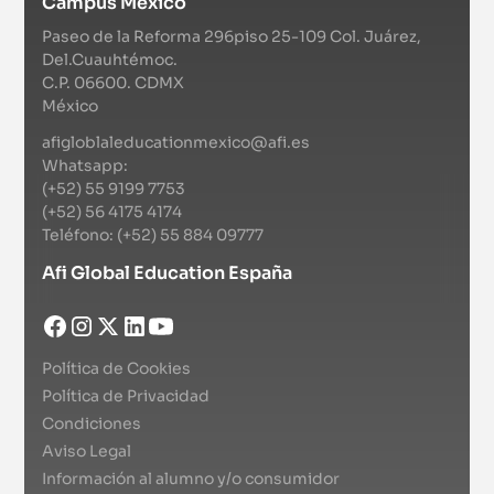
Campus México
Paseo de la Reforma 296piso 25-109 Col. Juárez,
Del.Cuauhtémoc.
C.P. 06600. CDMX
México
afigloblaleducationmexico@afi.es
Whatsapp:
(+52) 55 9199 7753
(+52) 56 4175 4174
Teléfono: (+52) 55 884 09777
Afi Global Education España
Política de Cookies
Política de Privacidad
Condiciones
Aviso Legal
Información al alumno y/o consumidor