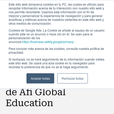
Este sitio web almacena cookies en tu PC, las cuales se utilizan para
recopilar información acerca de tu interacción con nuestro sitio web y
nos permite recordarte. Usamos esta información con el fin de
mejorar y personalizar tu experiencia de navegación y para generar
analíticas y métricas acerca de nuestros visitantes en este sitio web y
otros medios de comunicación.
Cookies de Google Ads. La Cookie se añade al equipo de un usuario
cuando este ve un anuncio o hace clic en él. Se usan para la
Noticias
personalización de los
anuncios.
https://business.safety.google/privacy/
.
Para conocer más acerca de las cookies, consulta nuestra política de
privacidad.
Accede en abierto al
Si rechazas, no se hará seguimiento de tu información cuando visites
este sitio web. Se usará una sola cookie en tu navegador para
recordar tu preferencia de que no se te haga seguimiento.
Curso Gratuito de
Introducción a SQL,
Aceptar todas
Rechazar todas
de Afi Global
Education