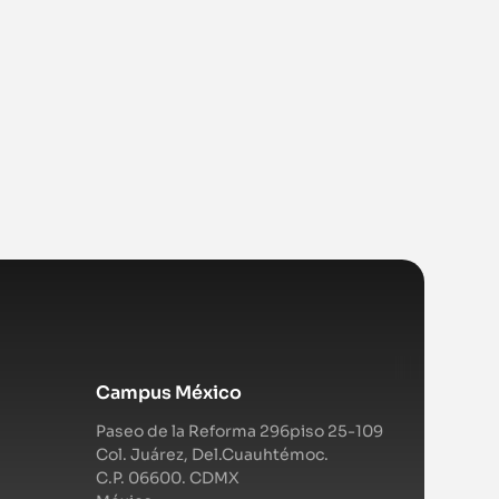
Campus México
Paseo de la Reforma 296piso 25-109
Col. Juárez, Del.Cuauhtémoc.
C.P. 06600. CDMX