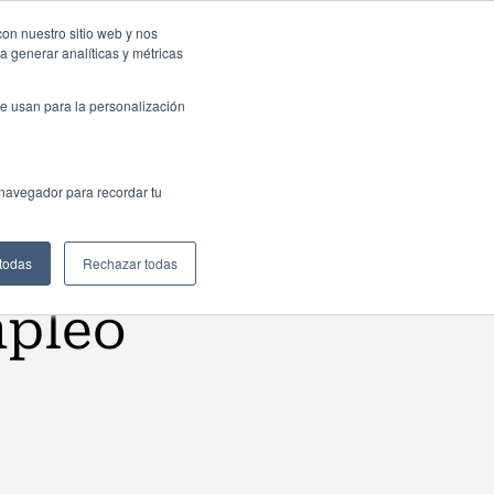
resas: Portal de empleo
Contacta
con nuestro sitio web y nos
a generar analíticas y métricas
Web
ctualidad
Buscar
España
e usan para la personalización
 navegador para recordar tu
 todas
Rechazar todas
mpleo