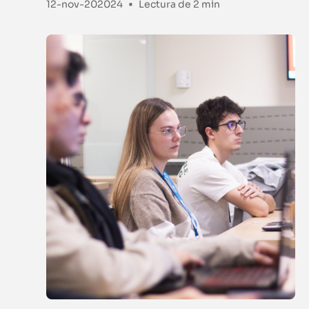
•
12-nov-202024
Lectura de
2 min