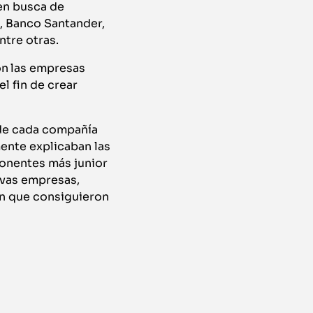
en busca de
A, Banco Santander,
ntre otras.
on
las empresas
l fin de crear
de cada compañía
ente explicaban las
ponentes más junior
ivas empresas,
on que consiguieron