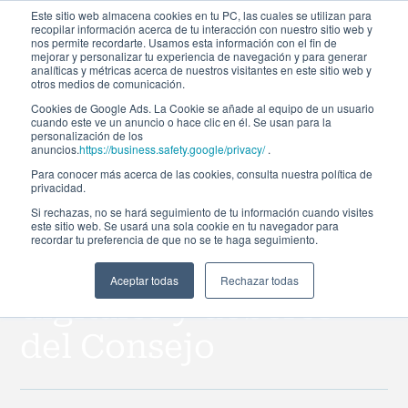
Este sitio web almacena cookies en tu PC, las cuales se utilizan para
recopilar información acerca de tu interacción con nuestro sitio web y
nos permite recordarte. Usamos esta información con el fin de
mejorar y personalizar tu experiencia de navegación y para generar
analíticas y métricas acerca de nuestros visitantes en este sitio web y
otros medios de comunicación.
Cookies de Google Ads. La Cookie se añade al equipo de un usuario
cuando este ve un anuncio o hace clic en él. Se usan para la
personalización de los
Todos los eventos
anuncios.
https://business.safety.google/privacy/
.
Para conocer más acerca de las cookies, consulta nuestra política de
Gobierno
privacidad.
Si rechazas, no se hará seguimiento de tu información cuando visites
Corporativo en la era
este sitio web. Se usará una sola cookie en tu navegador para
recordar tu preferencia de que no se te haga seguimiento.
de la IA: riesgos
Aceptar todas
Rechazar todas
digitales y deberes
del Consejo