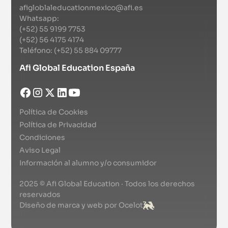
afigloblaleducationmexico@afi.es
Whatsapp:
(+52) 55 9199 7753
(+52) 56 4175 4174
Teléfono: (+52) 55 884 09777
Afi Global Education España
Política de Cookies
Política de Privacidad
Condiciones
Aviso Legal
Información al alumno y/o consumidor
2025 © Afi Global Education · Todos los derechos
reservados
Diseño de marca y web por Ocelot