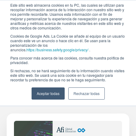
Este sitio web almacena cookies en tu PC, las cuales se utilizan para
recopilar información acerca de tu interacción con nuestro sitio web y
nos permite recordarte. Usamos esta información con el fin de
mejorar y personalizar tu experiencia de navegación y para generar
analíticas y métricas acerca de nuestros visitantes en este sitio web y
otros medios de comunicación.
Cookies de Google Ads. La Cookie se añade al equipo de un usuario
cuando este ve un anuncio o hace clic en él. Se usan para la
personalización de los
Todos los eventos
anuncios.
https://business.safety.google/privacy/
.
Para conocer más acerca de las cookies, consulta nuestra política de
Curso Gratuito SQL
privacidad.
Si rechazas, no se hará seguimiento de tu información cuando visites
este sitio web. Se usará una sola cookie en tu navegador para
recordar tu preferencia de que no se te haga seguimiento.
Evento terminado
Duración
Aceptar todas
Rechazar todas
(
26/11/25
)
4 h