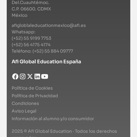
Del.Cuauhtémoc.
C.P. 06600. CDMX
México
afigloblaleducationmexico@afi.es
Whatsapp:
(+52) 55 9199 7753
(+52) 56 4175 4174
Teléfono: (+52) 55 884 09777
Afi Global Education España
Política de Cookies
Política de Privacidad
Condiciones
Aviso Legal
Información al alumno y/o consumidor
2025 © Afi Global Education · Todos los derechos