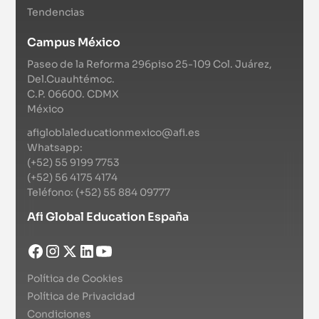
Tendencias
Campus México
Paseo de la Reforma 296piso 25-109 Col. Juárez,
Del.Cuauhtémoc.
C.P. 06600. CDMX
México
afigloblaleducationmexico@afi.es
Whatsapp:
(+52) 55 9199 7753
(+52) 56 4175 4174
Teléfono: (+52) 55 884 09777
Afi Global Education España
Política de Cookies
Política de Privacidad
Condiciones