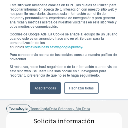
Este sitio web almacena cookies en tu PC, las cuales se utilizan para
recopilar información acerca de tu interacción con nuestro sitio web y
nos permite recordarte. Usamos esta información con el fin de
mejorar y personalizar tu experiencia de navegación y para generar
analíticas y métricas acerca de nuestros visitantes en este sitio web y
otros medios de comunicación.
Cookies de Google Ads. La Cookie se añade al equipo de un usuario
cuando este ve un anuncio o hace clic en él. Se usan para la
personalización de los
anuncios.
https://business.safety.google/privacy/
.
Para conocer más acerca de las cookies, consulta nuestra política de
Curso de verano
privacidad.
Si rechazas, no se hará seguimiento de tu información cuando visites
este sitio web. Se usará una sola cookie en tu navegador para
Fintech, Blockchain,
recordar tu preferencia de que no se te haga seguimiento.
Machine Learning e IA
Aceptar todas
Rechazar todas
Matrícula abierta
29 de junio de 2026 - 10 de julio de 2026
Tecnología
Tecnología
Data Science y Big Data
Solicita información