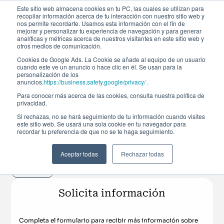
Este sitio web almacena cookies en tu PC, las cuales se utilizan para
recopilar información acerca de tu interacción con nuestro sitio web y
nos permite recordarte. Usamos esta información con el fin de
mejorar y personalizar tu experiencia de navegación y para generar
analíticas y métricas acerca de nuestros visitantes en este sitio web y
otros medios de comunicación.
Cookies de Google Ads. La Cookie se añade al equipo de un usuario
cuando este ve un anuncio o hace clic en él. Se usan para la
personalización de los
anuncios.
https://business.safety.google/privacy/
.
Para conocer más acerca de las cookies, consulta nuestra política de
Curso de especialización
privacidad.
Si rechazas, no se hará seguimiento de tu información cuando visites
este sitio web. Se usará una sola cookie en tu navegador para
Project Management
recordar tu preferencia de que no se te haga seguimiento.
Aceptar todas
Rechazar todas
Próxima realización
Tendencias
Solicita información
Completa el formulario para recibir más información sobre