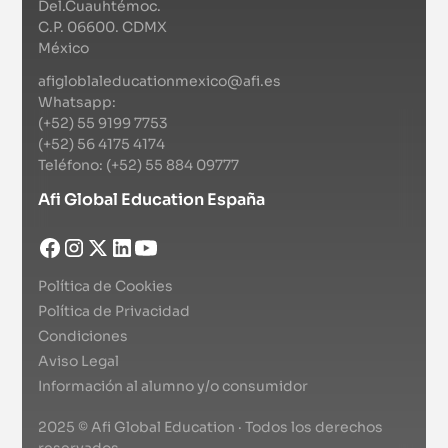
Del.Cuauhtémoc.
C.P. 06600. CDMX
México
afigloblaleducationmexico@afi.es
Whatsapp:
(+52) 55 9199 7753
(+52) 56 4175 4174
Teléfono: (+52) 55 884 09777
Afi Global Education España
Política de Cookies
Política de Privacidad
Condiciones
Aviso Legal
Información al alumno y/o consumidor
2025 © Afi Global Education · Todos los derechos
reservados